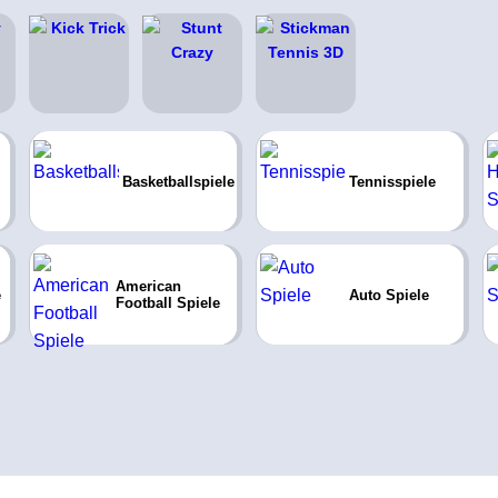
Basketballspiele
Tennisspiele
American
e
Auto Spiele
Football Spiele