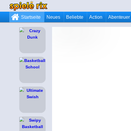
Startseite
Neues
Beliebte
Action
Abenteuer