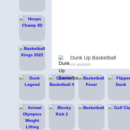
Dunk Up Basketball
von gamepix