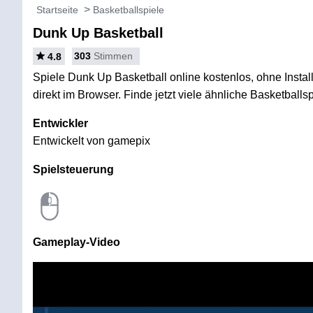
Startseite
Basketballspiele
Dunk Up Basketball
303
Stimmen
4.8
Spiele Dunk Up Basketball online kostenlos, ohne Instal
direkt im Browser. Finde jetzt viele ähnliche Basketballsp
Entwickler
Entwickelt von gamepix
Spielsteuerung
Gameplay-Video