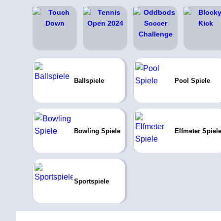
Ballspiele
Pool Spiele
Bowling Spiele
Elfmeter Spiel
Sportspiele