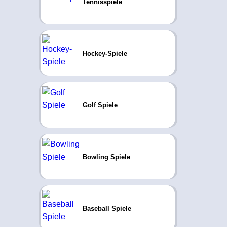
Tennisspiele
Hockey-Spiele
Golf Spiele
Bowling Spiele
Baseball Spiele