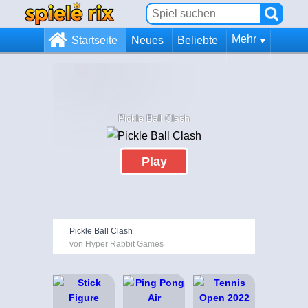
Mehr
Startseite
Neues
Beliebte
Pickle Ball Clash
Play
Pickle Ball Clash
von Hyper Rabbit Games