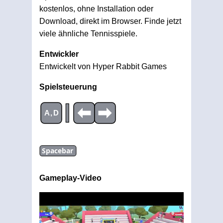
kostenlos, ohne Installation oder
Download, direkt im Browser. Finde jetzt
viele ähnliche Tennisspiele.
Entwickler
Entwickelt von Hyper Rabbit Games
Spielsteuerung
|
A,D
Spacebar
Gameplay-Video