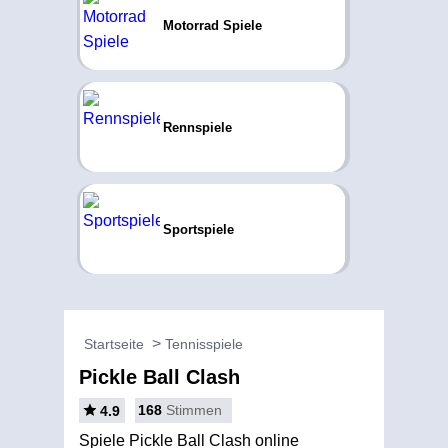
Motorrad Spiele
Rennspiele
Sportspiele
Startseite
Tennisspiele
Pickle Ball Clash
168
Stimmen
4.9
Spiele Pickle Ball Clash online