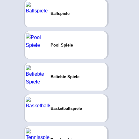
Ballspiele
Pool Spiele
Beliebte Spiele
Basketballspiele