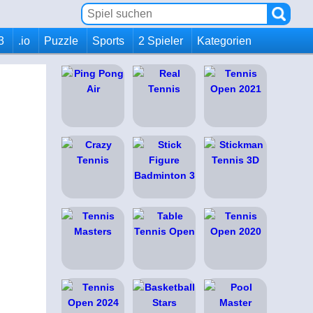
3
.io
Puzzle
Sports
2 Spieler
Kategorien