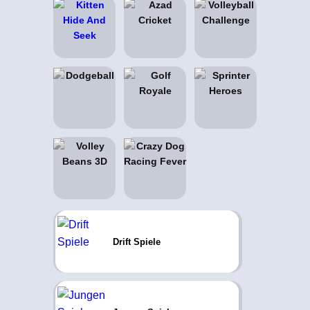
Drift Spiele