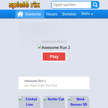
Mehr
Startseite
Neues
Beliebte
Awesome Run 2
Play
Awesome Run 2
von Flash From The Past