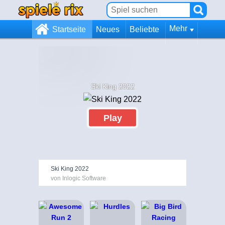
Mehr
Startseite
Neues
Beliebte
Ski King 2022
Play
Ski King 2022
von Inlogic Software