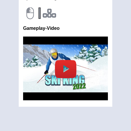
|
Gameplay-Video