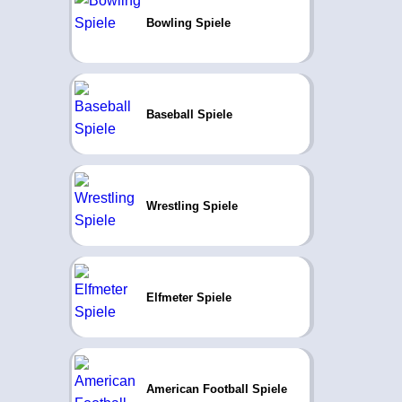
Bowling Spiele
Baseball Spiele
Wrestling Spiele
Elfmeter Spiele
American Football Spiele