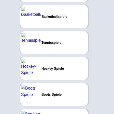
Basketballspiele
Tennisspiele
Hockey-Spiele
Boots Spiele