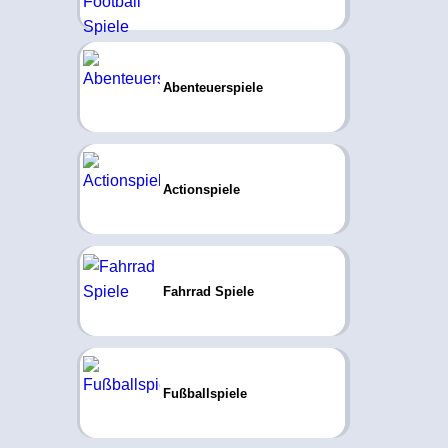
Abenteuerspiele
Actionspiele
Fahrrad Spiele
Fußballspiele