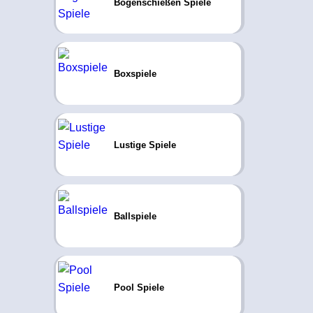
Bogenschießen Spiele
Boxspiele
Lustige Spiele
Ballspiele
Pool Spiele