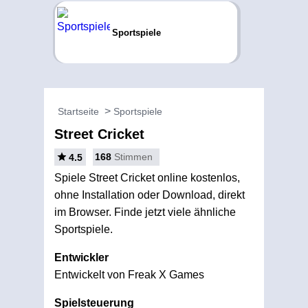
Sportspiele
Startseite
Sportspiele
Street Cricket
168
Stimmen
4.5
Spiele Street Cricket online kostenlos,
ohne Installation oder Download, direkt
im Browser. Finde jetzt viele ähnliche
Sportspiele.
Entwickler
Entwickelt von Freak X Games
Spielsteuerung