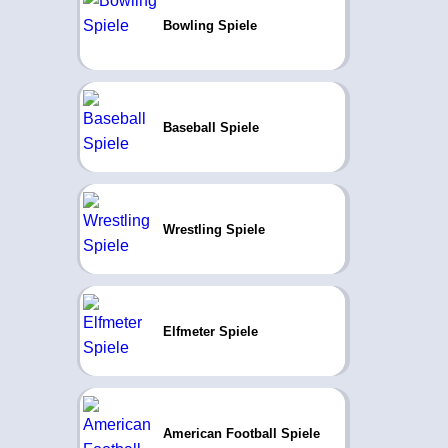
Bowling Spiele
Baseball Spiele
Wrestling Spiele
Elfmeter Spiele
American Football Spiele