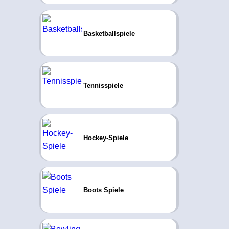
Basketballspiele
Tennisspiele
Hockey-Spiele
Boots Spiele