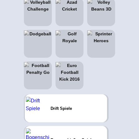
Drift Spiele