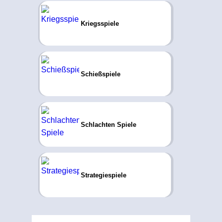
Kriegsspiele
Schießspiele
Schlachten Spiele
Strategiespiele