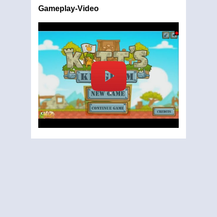
Gameplay-Video