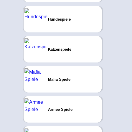
Hundespiele
Katzenspiele
Mafia Spiele
Armee Spiele