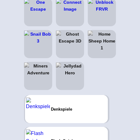
Denkspiele