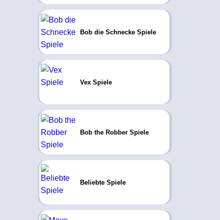
Bob die Schnecke Spiele
Vex Spiele
Bob the Robber Spiele
Beliebte Spiele