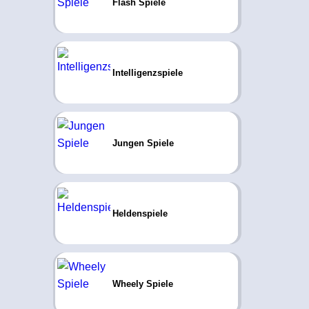
Flash Spiele
Intelligenzspiele
Jungen Spiele
Heldenspiele
Wheely Spiele