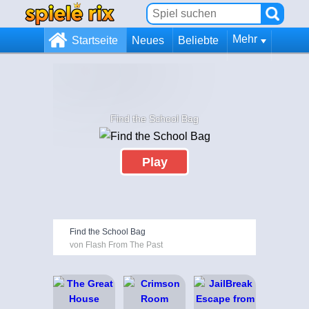
Mehr
Startseite
Neues
Beliebte
Find the School Bag
Play
Find the School Bag
von Flash From The Past