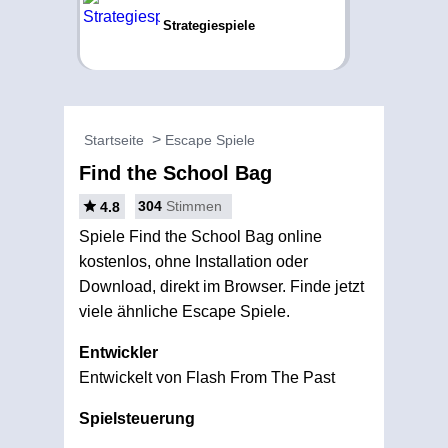
Strategiespiele
Startseite
Escape Spiele
Find the School Bag
304
Stimmen
4.8
Spiele Find the School Bag online
kostenlos, ohne Installation oder
Download, direkt im Browser. Finde jetzt
viele ähnliche Escape Spiele.
Entwickler
Entwickelt von Flash From The Past
Spielsteuerung