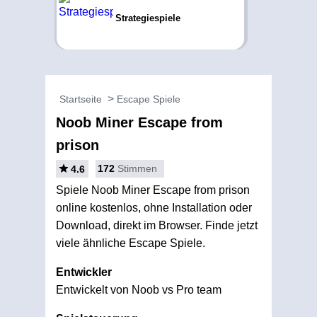
Strategiespiele
Startseite
Escape Spiele
Noob Miner Escape from
prison
172
Stimmen
4.6
Spiele Noob Miner Escape from prison
online kostenlos, ohne Installation oder
Download, direkt im Browser. Finde jetzt
viele ähnliche Escape Spiele.
Entwickler
Entwickelt von Noob vs Pro team