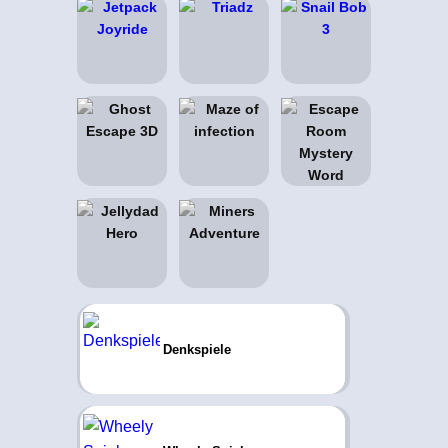
Denkspiele