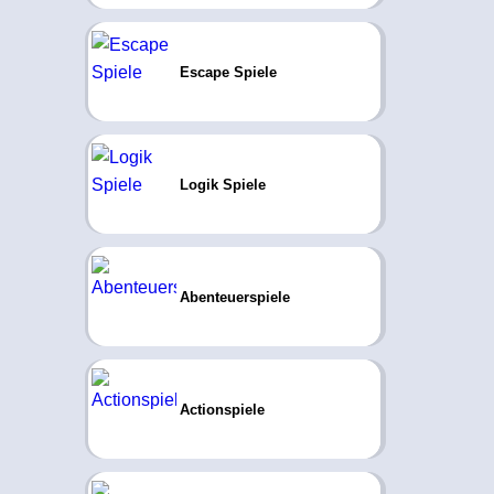
Escape Spiele
Logik Spiele
Abenteuerspiele
Actionspiele