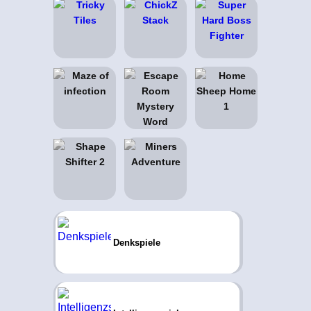
Denkspiele