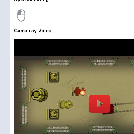
Gameplay-Video