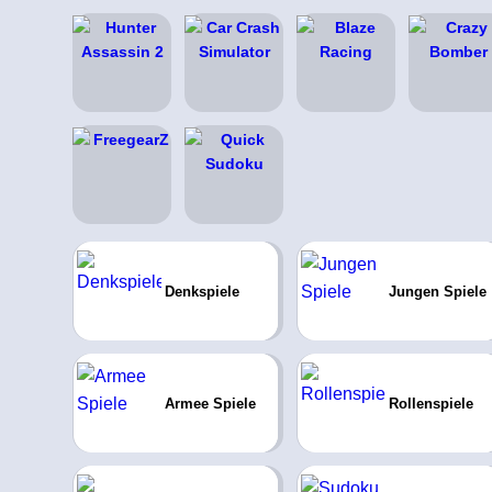
Denkspiele
Jungen Spiele
Armee Spiele
Rollenspiele