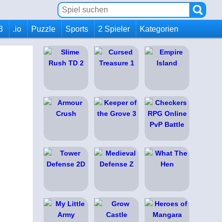
3
.io
Puzzle
Sports
2 Spieler
Kategorien