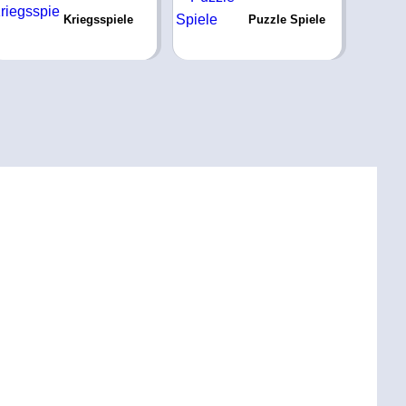
Kriegsspiele
Puzzle Spiele