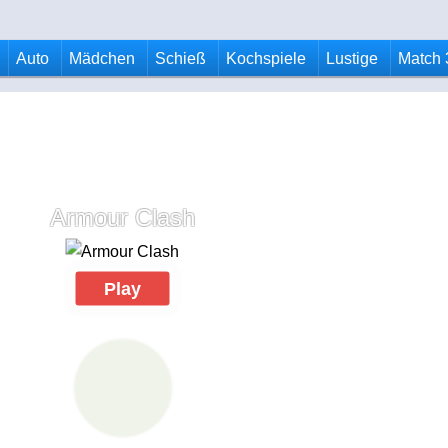
Auto
Mädchen
Schieß
Kochspiele
Lustige
Match 
Armour Clash
Play