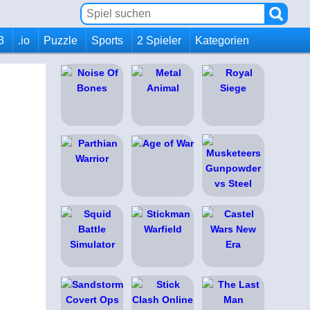
3
.io
Puzzle
Sports
2 Spieler
Kategorien