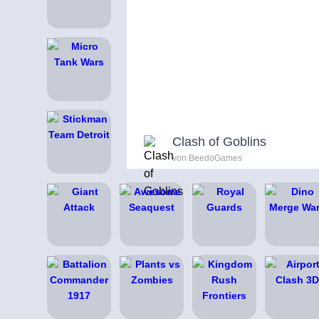
Clash of Goblins
von BeedoGames