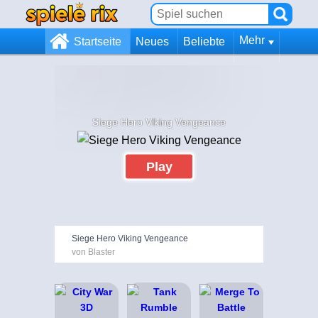
Mehr
Startseite
Neues
Beliebte
Siege Hero Viking Vengeance
Play
Siege Hero Viking Vengeance
von Blaster