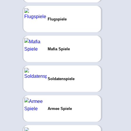
Flugspiele
Mafia Spiele
Soldatenspiele
Armee Spiele