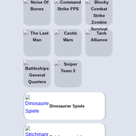
Dinosaurier Spiele