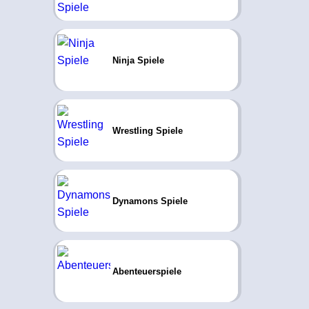
Ninja Spiele
Wrestling Spiele
Dynamons Spiele
Abenteuerspiele