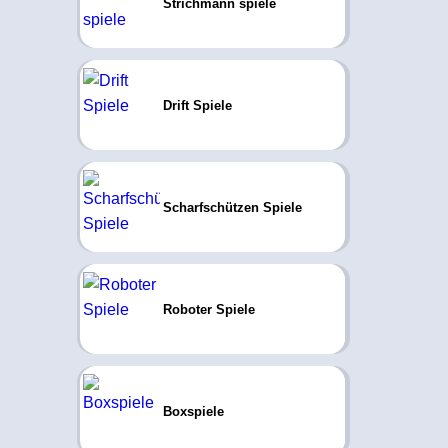
Strichmann spiele
Drift Spiele
Scharfschützen Spiele
Roboter Spiele
Boxspiele