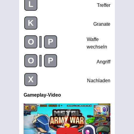
L
Treffer
K
Granate
|
Waffe
O
P
wechseln
|
O
P
Angriff
X
Nachladen
Gameplay-Video