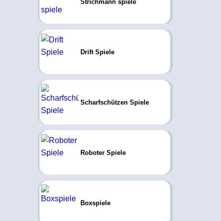
Strichmann spiele
Drift Spiele
Scharfschützen Spiele
Roboter Spiele
Boxspiele