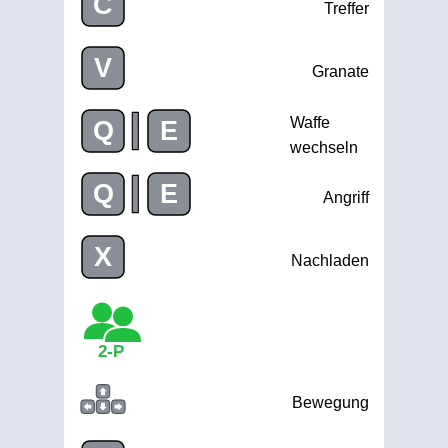
C
Treffer
V
Granate
|
Waffe
Q
E
wechseln
|
Q
E
Angriff
X
Nachladen
2-P
Bewegung