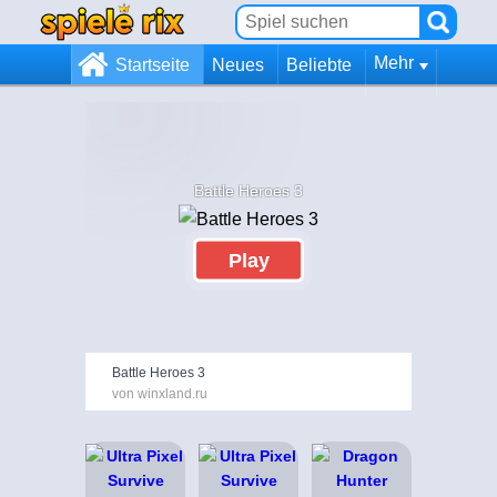
Mehr
Startseite
Neues
Beliebte
Battle Heroes 3
Play
Battle Heroes 3
von winxland.ru