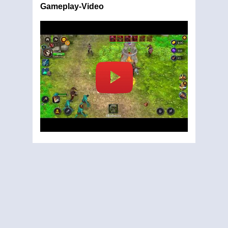
Gameplay-Video