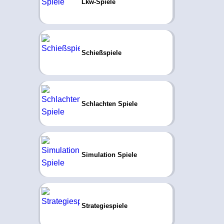
Lkw-Spiele
Schießspiele
Schlachten Spiele
Simulation Spiele
Strategiespiele