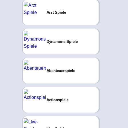
Arzt Spiele
Dynamons Spiele
Abenteuerspiele
Actionspiele