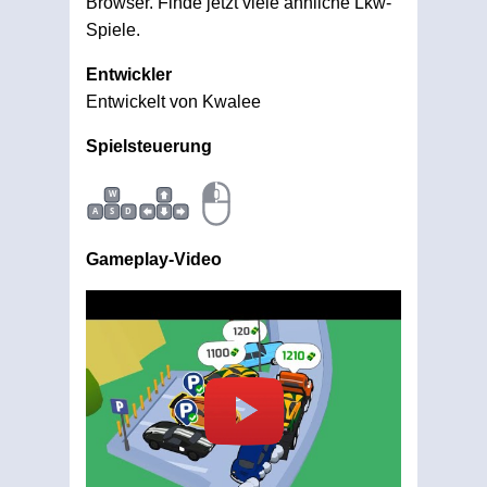
Browser. Finde jetzt viele ähnliche Lkw-
Spiele.
Entwickler
Entwickelt von Kwalee
Spielsteuerung
W
A
S
D
Gameplay-Video