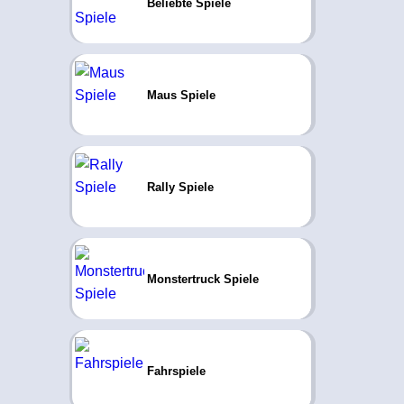
Beliebte Spiele
Maus Spiele
Rally Spiele
Monstertruck Spiele
Fahrspiele