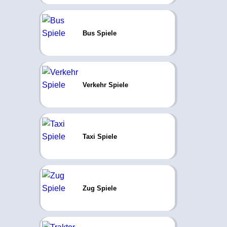
Bus Spiele
Verkehr Spiele
Taxi Spiele
Zug Spiele