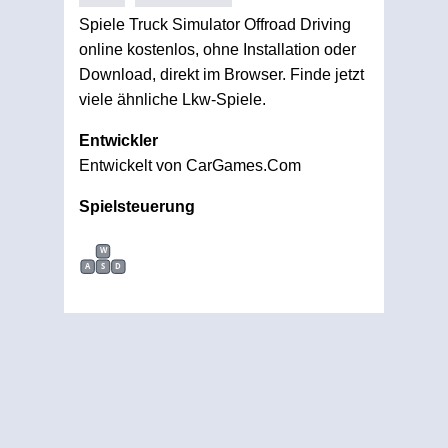
Spiele Truck Simulator Offroad Driving
online kostenlos, ohne Installation oder
Download, direkt im Browser. Finde jetzt
viele ähnliche Lkw-Spiele.
Entwickler
Entwickelt von CarGames.Com
Spielsteuerung
W
A
S
D