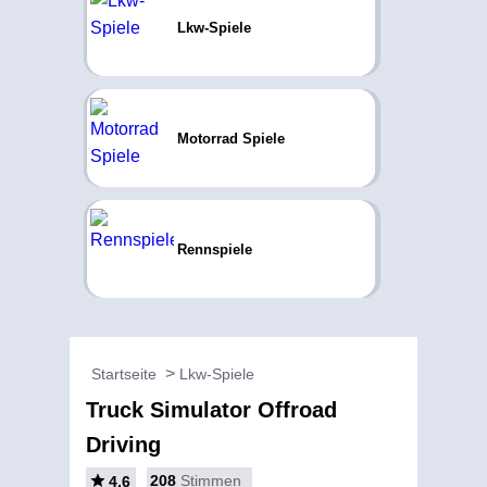
Lkw-Spiele
Motorrad Spiele
Rennspiele
Startseite
Lkw-Spiele
Truck Simulator Offroad
Driving
208
Stimmen
4.6