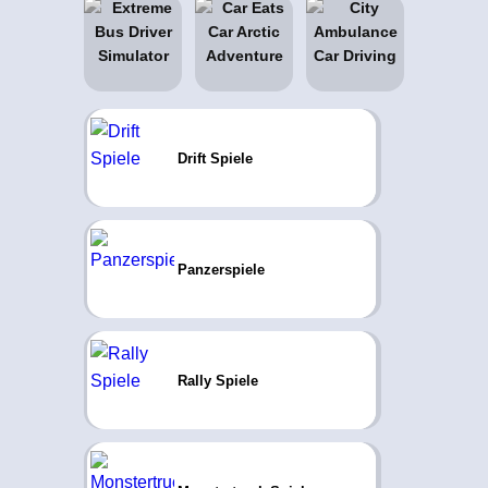
Drift Spiele
Panzerspiele
Rally Spiele