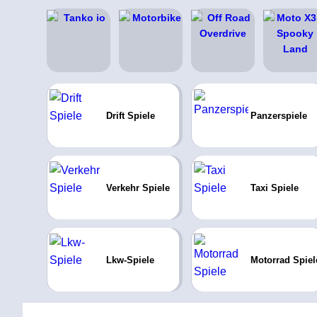
Drift Spiele
Panzerspiele
Verkehr Spiele
Taxi Spiele
Lkw-Spiele
Motorrad Spiel