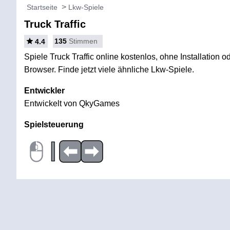
Startseite
Lkw-Spiele
Truck Traffic
135
Stimmen
4.4
Spiele Truck Traffic online kostenlos, ohne Installation 
Browser. Finde jetzt viele ähnliche Lkw-Spiele.
Entwickler
Entwickelt von QkyGames
Spielsteuerung
|