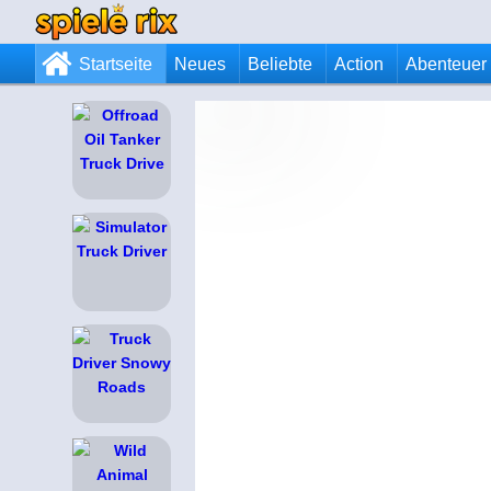
Startseite
Neues
Beliebte
Action
Abenteuer