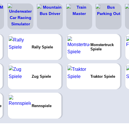
Monstertruck
Rally Spiele
Spiele
Zug Spiele
Traktor Spiele
e
Rennspiele