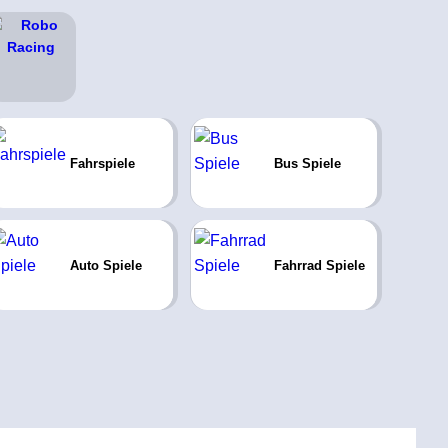
Fahrspiele
Bus Spiele
Auto Spiele
Fahrrad Spiele