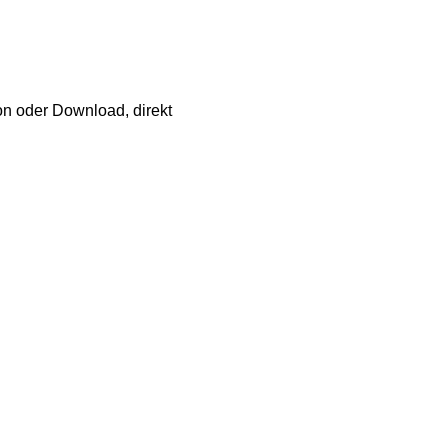
ion oder Download, direkt