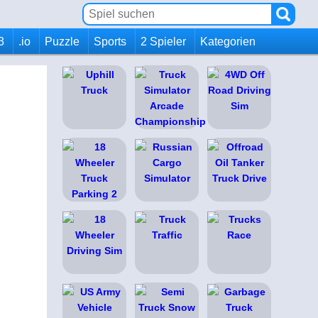
3
.io
Puzzle
Sports
2 Spieler
Kategorien