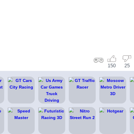
150
25