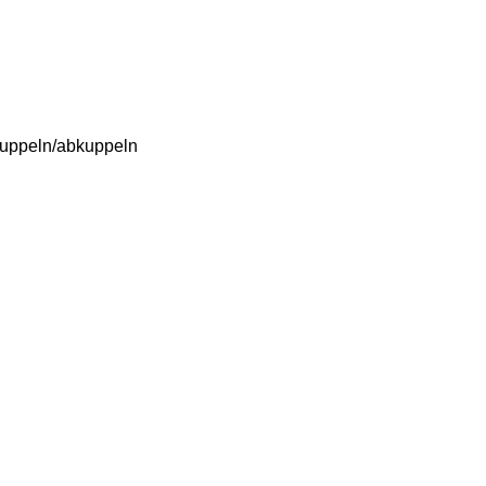
l
uppeln/abkuppeln