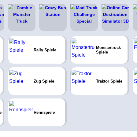
Monstertruck
Rally Spiele
Spiele
Zug Spiele
Traktor Spiele
e
Rennspiele