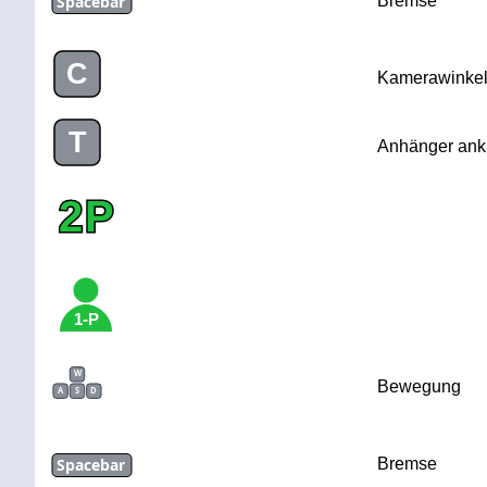
Spacebar
Bremse
C
Kamerawinke
T
Anhänger ank
2P
1-P
W
Bewegung
A
S
D
Spacebar
Bremse