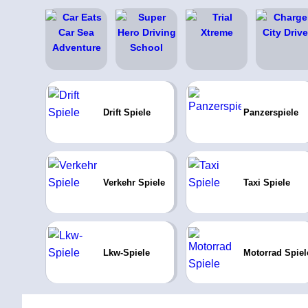
Drift Spiele
Panzerspiele
Verkehr Spiele
Taxi Spiele
Lkw-Spiele
Motorrad Spiel