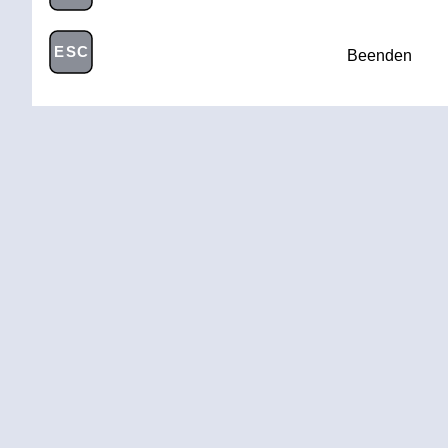
ESC
Beenden