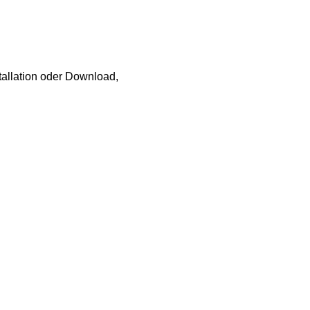
tallation oder Download,
l