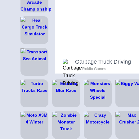
Garbage Truck Driving
von Rokito Games