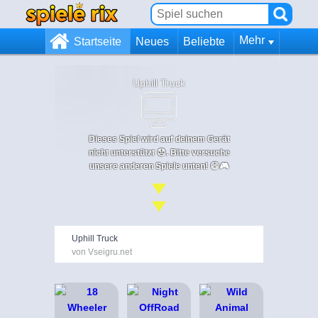
Mehr
Startseite
Neues
Beliebte
Uphill Truck
Dieses Spiel wird auf deinem Gerät
nicht unterstützt 😞. Bitte versuche
unsere anderen Spiele unten! 😄🎮
Uphill Truck
von Vseigru.net