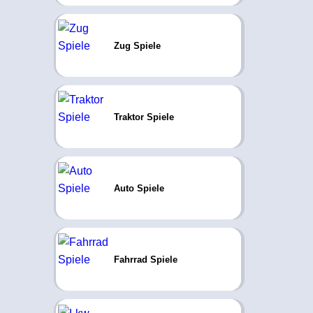
Zug Spiele
Traktor Spiele
Auto Spiele
Fahrrad Spiele