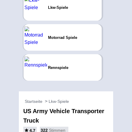
Lkw-Spiele
Motorrad Spiele
Rennspiele
Startseite
Lkw-Spiele
US Army Vehicle Transporter
Truck
322
Stimmen
4.7