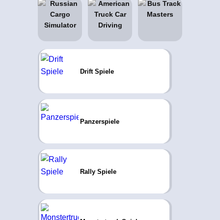
Drift Spiele
Panzerspiele
Rally Spiele