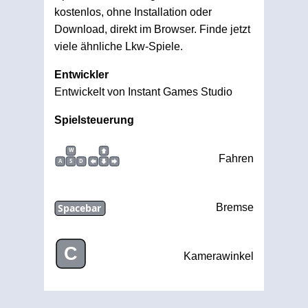
kostenlos, ohne Installation oder
Download, direkt im Browser. Finde jetzt
viele ähnliche Lkw-Spiele.
Entwickler
Entwickelt von Instant Games Studio
Spielsteuerung
W
Fahren
A
S
D
Spacebar
Bremse
C
Kamerawinkel