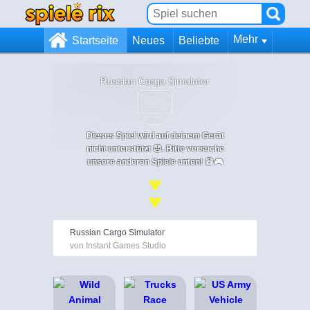
Mehr
Startseite
Neues
Beliebte
Russian Cargo Simulator
Dieses Spiel wird auf deinem Gerät
nicht unterstützt 😞. Bitte versuche
unsere anderen Spiele unten! 😄🎮
Russian Cargo Simulator
von Instant Games Studio