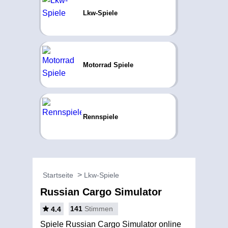
Lkw-Spiele
Motorrad Spiele
Rennspiele
Startseite
Lkw-Spiele
Russian Cargo Simulator
141
Stimmen
4.4
Spiele Russian Cargo Simulator online