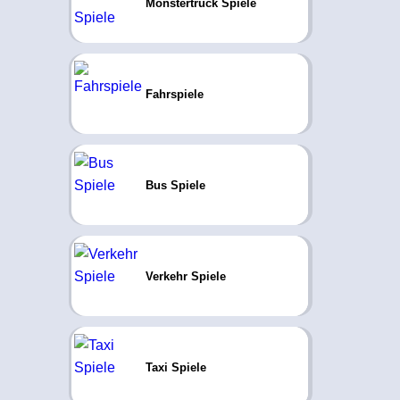
Monstertruck Spiele
Fahrspiele
Bus Spiele
Verkehr Spiele
Taxi Spiele