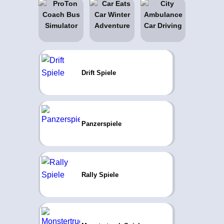
Drift Spiele
Panzerspiele
Rally Spiele