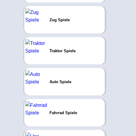
Zug Spiele
Traktor Spiele
Auto Spiele
Fahrrad Spiele