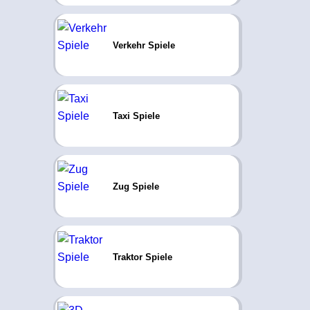
Verkehr Spiele
Taxi Spiele
Zug Spiele
Traktor Spiele