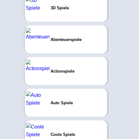
3D Spiele
Abenteuerspiele
Actionspiele
Auto Spiele
Coole Spiele