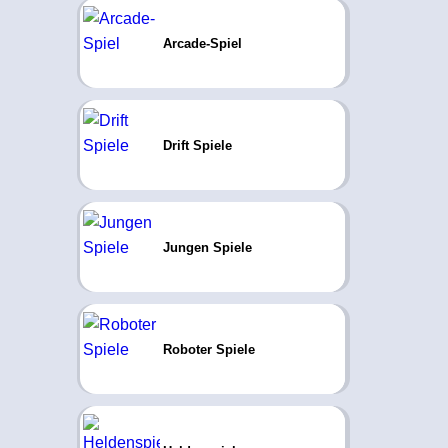
Arcade-Spiel
Drift Spiele
Jungen Spiele
Roboter Spiele