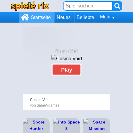
Mehr
Startseite
Neues
Beliebte
Cosmo Void
Play
Cosmo Void
von gameVgames