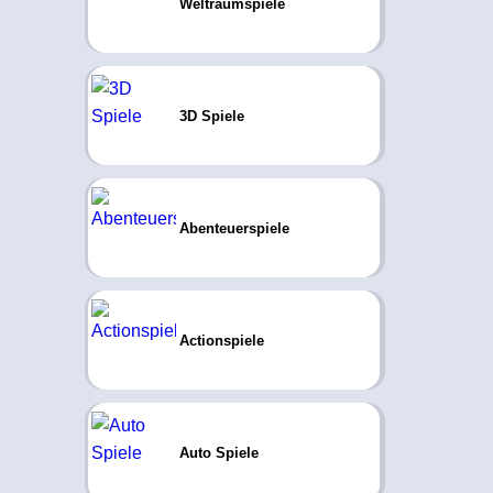
Weltraumspiele
3D Spiele
Abenteuerspiele
Actionspiele
Auto Spiele