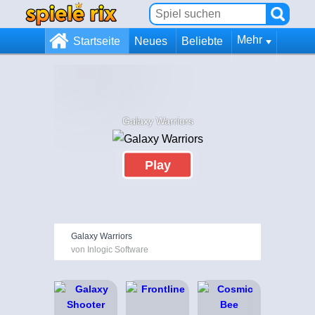
Mehr
Startseite
Neues
Beliebte
Galaxy Warriors
Play
Galaxy Warriors
von Inlogic Software