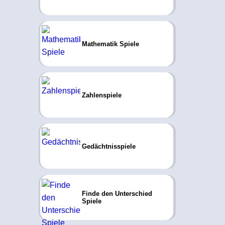
Mathematik Spiele
Zahlenspiele
Gedächtnisspiele
Finde den Unterschied
Spiele