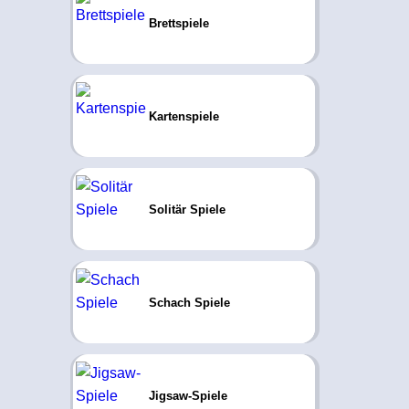
Brettspiele
Kartenspiele
Solitär Spiele
Schach Spiele
Jigsaw-Spiele