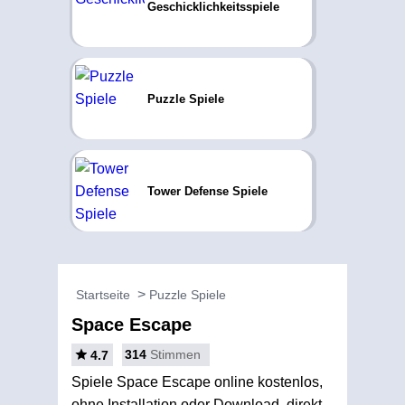
Geschicklichkeitsspiele
Puzzle Spiele
Tower Defense Spiele
Startseite
Puzzle Spiele
Space Escape
314
Stimmen
4.7
Spiele Space Escape online kostenlos,
ohne Installation oder Download, direkt