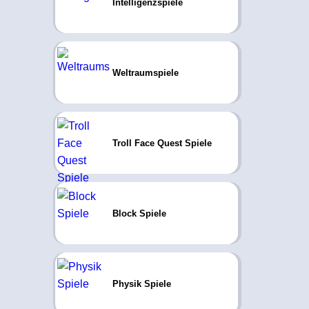
Intelligenzspiele
Weltraumspiele
Troll Face Quest Spiele
Block Spiele
Physik Spiele