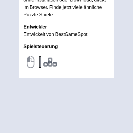
im Browser. Finde jetzt viele ähnliche
Puzzle Spiele.
Entwickler
Entwickelt von BestGameSpot
Spielsteuerung
|