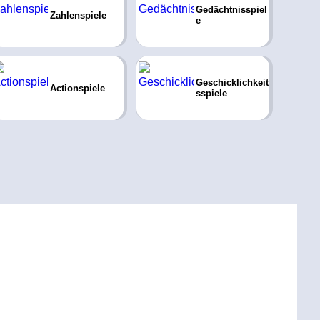
Gedächtnisspiel
Zahlenspiele
e
Geschicklichkeit
Actionspiele
sspiele