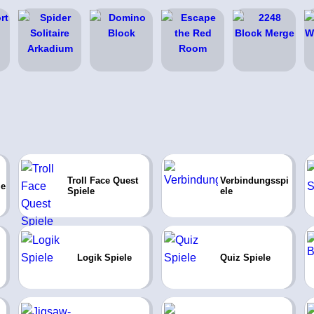
Troll Face Quest
Verbindungsspi
le
Spiele
ele
Logik Spiele
Quiz Spiele