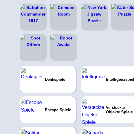
Denkspiele
Intelligenzspie
Versteckte
Escape Spiele
Objekte Spiele