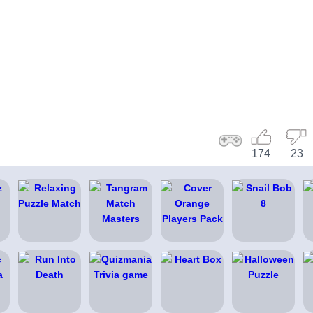
174
23