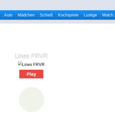
Auto
Mädchen
Schieß
Kochspiele
Lustige
Match 
Lines FRVR
Play