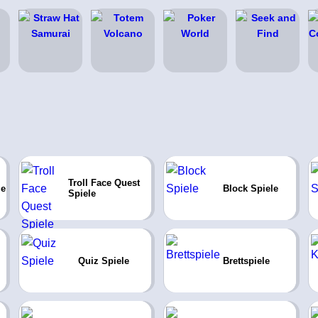
Troll Face Quest
le
Block Spiele
Spiele
Quiz Spiele
Brettspiele