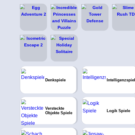
Denkspiele
Intelligenzspie
Versteckte
Logik Spiele
Objekte Spiele