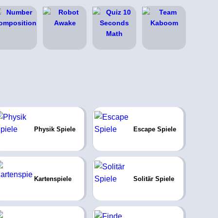
Physik Spiele
Escape Spiele
Kartenspiele
Solitär Spiele