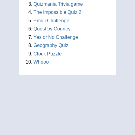
Quizmania Trivia game
The Impossible Quiz 2
Emoji Challenge
Quest by Country
Yes or No Challenge
Geography Quiz
Clock Puzzle
Whooo