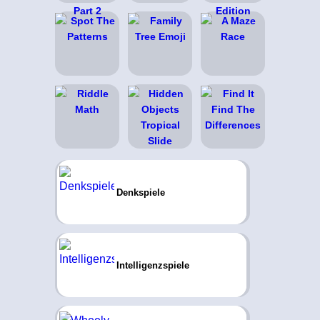
Denkspiele
Intelligenzspiele