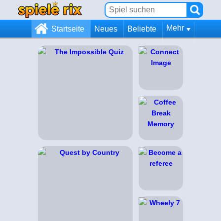
Mehr
Startseite
Neues
Beliebte