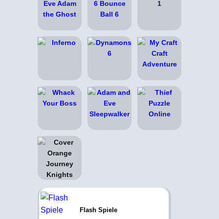
Flash Spiele