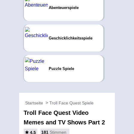
Abenteuerspiele
Geschicklichkeitsspiele
Puzzle Spiele
Startseite
Troll Face Quest Spiele
Troll Face Quest Video
Memes and TV Shows Part 2
181
Stimmen
4.5