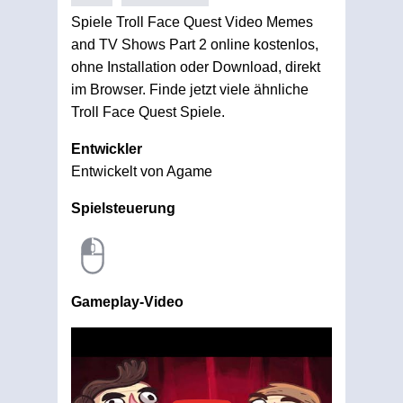
Spiele Troll Face Quest Video Memes
and TV Shows Part 2 online kostenlos,
ohne Installation oder Download, direkt
im Browser. Finde jetzt viele ähnliche
Troll Face Quest Spiele.
Entwickler
Entwickelt von Agame
Spielsteuerung
Gameplay-Video