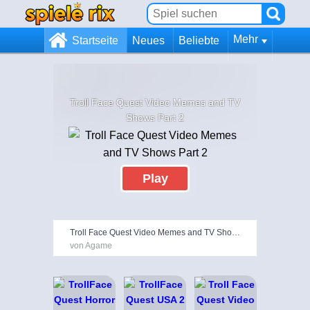
Mehr
Startseite
Neues
Beliebte
Troll Face Quest Video Memes and TV
Shows Part 2
Play
Troll Face Quest Video Memes and TV Shows Part 2
von Agame