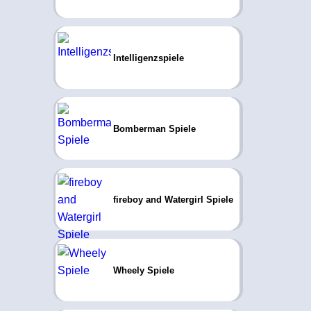
Intelligenzspiele
Bomberman Spiele
fireboy and Watergirl Spiele
Wheely Spiele