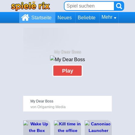
Mehr
Startseite
Neues
Beliebte
My Dear Boss
Play
My Dear Boss
von Origaming Media