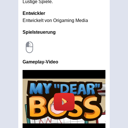
Lustige Spiele.
Entwickler
Entwickelt von Origaming Media
Spielsteuerung
Gameplay-Video