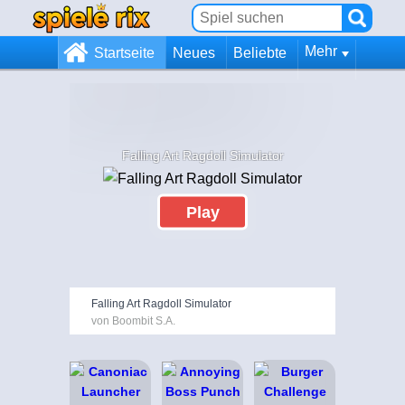
Mehr
Startseite
Neues
Beliebte
Falling Art Ragdoll Simulator
Play
Falling Art Ragdoll Simulator
von Boombit S.A.