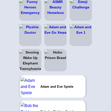
Adam and Eve Spiele