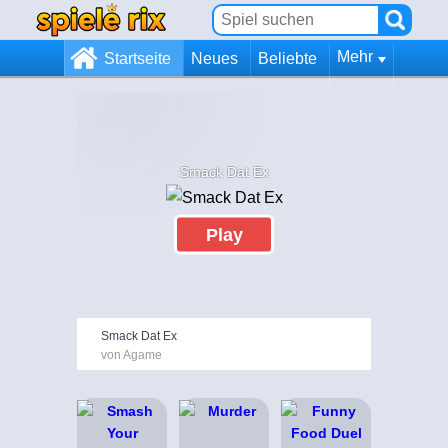
Mehr
Startseite
Neues
Beliebte
Smack Dat Ex
Play
Smack Dat Ex
von Agame