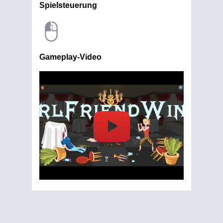
Spielsteuerung
Gameplay-Video