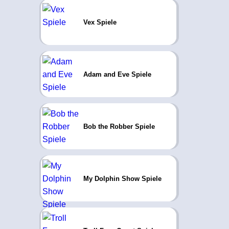
Vex Spiele
Adam and Eve Spiele
Bob the Robber Spiele
My Dolphin Show Spiele