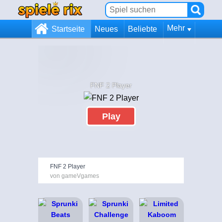
Mehr
Startseite
Neues
Beliebte
FNF 2 Player
Play
FNF 2 Player
von gameVgames