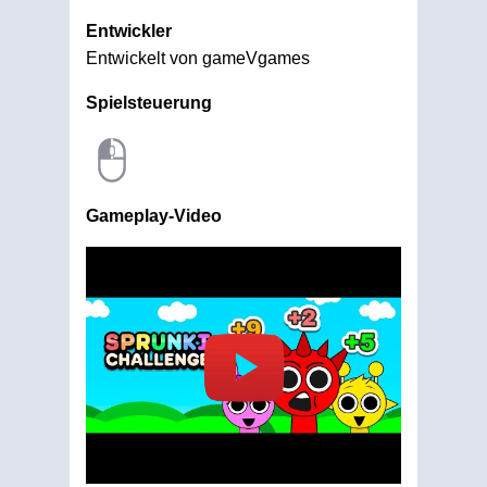
Entwickler
Entwickelt von gameVgames
Spielsteuerung
Gameplay-Video