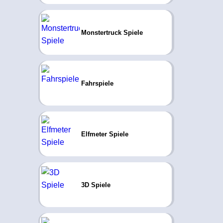
Monstertruck Spiele
Fahrspiele
Elfmeter Spiele
3D Spiele