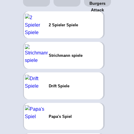
2 Spieler Spiele
Strichmann spiele
Drift Spiele
Papa's Spiel