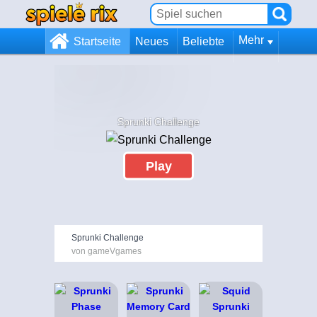
Mehr
Startseite
Neues
Beliebte
Sprunki Challenge
Play
Sprunki Challenge
von gameVgames