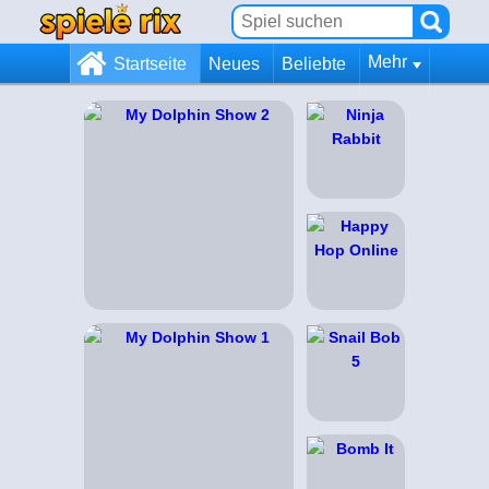
Mehr
Startseite
Neues
Beliebte