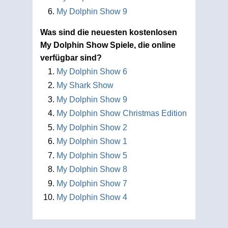
My Dolphin Show 9
Was sind die neuesten kostenlosen
My Dolphin Show Spiele, die online
verfügbar sind?
My Dolphin Show 6
My Shark Show
My Dolphin Show 9
My Dolphin Show Christmas Edition
My Dolphin Show 2
My Dolphin Show 1
My Dolphin Show 5
My Dolphin Show 8
My Dolphin Show 7
My Dolphin Show 4