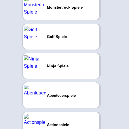
Monstertruck Spiele
Golf Spiele
Ninja Spiele
Abenteuerspiele
Actionspiele