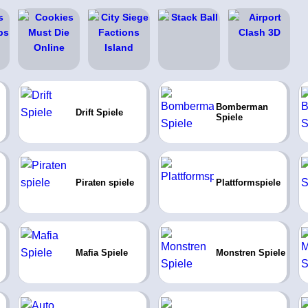
Bomberman
Drift Spiele
Spiele
Piraten spiele
Plattformspiele
Mafia Spiele
Monstren Spiele