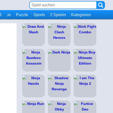
3
.io
Puzzle
Sports
2 Spieler
Kategorien