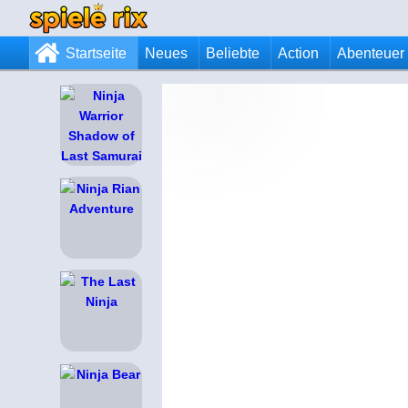
Startseite
Neues
Beliebte
Action
Abenteuer