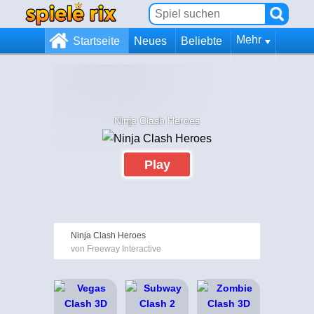
Mehr
Startseite
Neues
Beliebte
Ninja Clash Heroes
Play
Ninja Clash Heroes
von Freeway Interactive