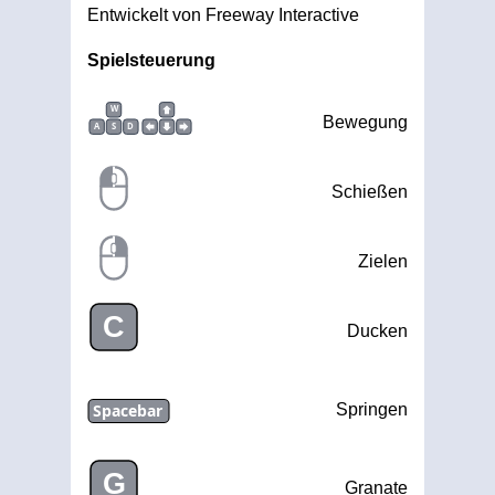
Entwickelt von Freeway Interactive
Spielsteuerung
W
Bewegung
A
S
D
Schießen
Zielen
C
Ducken
Spacebar
Springen
G
Granate