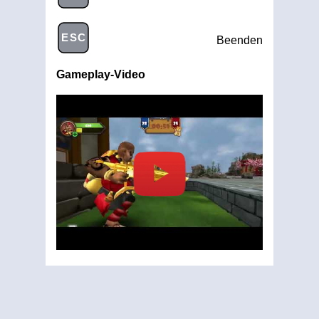
ESC
Beenden
Gameplay-Video