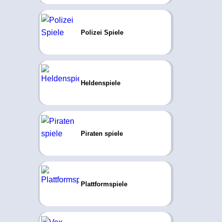
Polizei Spiele
Heldenspiele
Piraten spiele
Plattformspiele