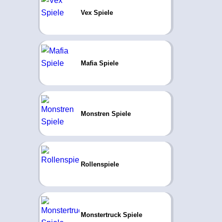
Vex Spiele
Mafia Spiele
Monstren Spiele
Rollenspiele
Monstertruck Spiele