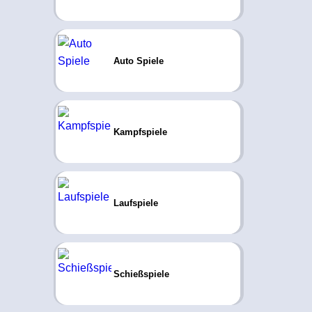
Auto Spiele
Kampfspiele
Laufspiele
Schießspiele