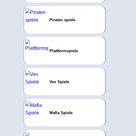
Piraten spiele
Plattformspiele
Vex Spiele
Mafia Spiele