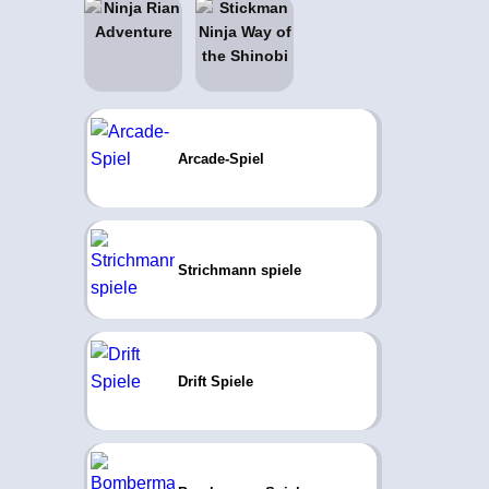
Arcade-Spiel
Strichmann spiele
Drift Spiele