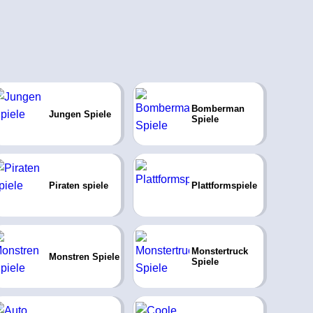
Bomberman
Jungen Spiele
Spiele
Piraten spiele
Plattformspiele
Monstertruck
Monstren Spiele
Spiele