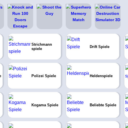
Strichmann
Drift Spiele
spiele
e
Polizei Spiele
Heldenspiele
Kogama Spiele
Beliebte Spiele