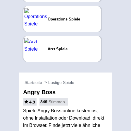
Operations Spiele
Arzt Spiele
Startseite
Lustige Spiele
Angry Boss
849
Stimmen
4.9
Spiele Angry Boss online kostenlos,
ohne Installation oder Download, direkt
im Browser. Finde jetzt viele ähnliche