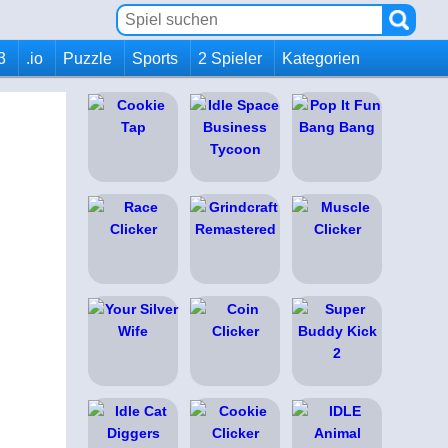
3
.io
Puzzle
Sports
2 Spieler
Kategorien