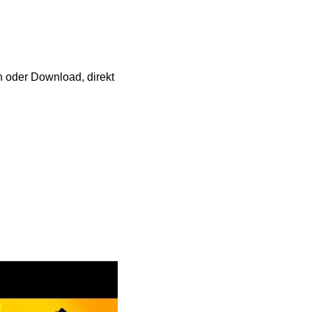
on oder Download, direkt