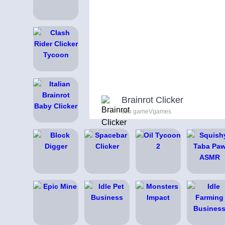
Brainrot Clicker
von gameVgames