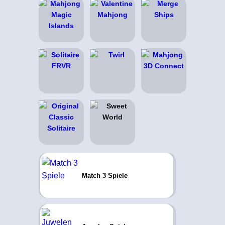
Match 3 Spiele