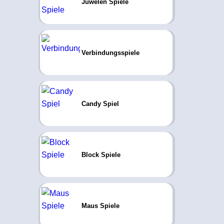
Juwelen Spiele
Verbindungsspiele
Candy Spiel
Block Spiele
Maus Spiele