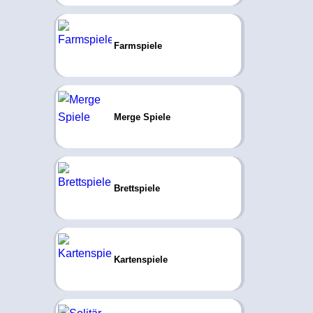
Farmspiele
Merge Spiele
Brettspiele
Kartenspiele