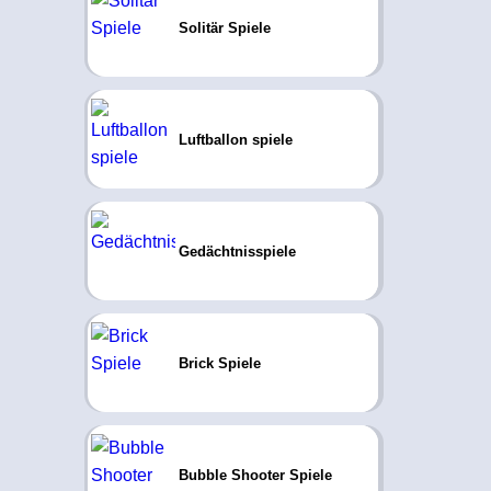
Solitär Spiele
Luftballon spiele
Gedächtnisspiele
Brick Spiele
Bubble Shooter Spiele