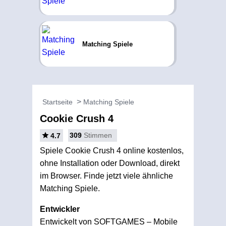
Matching Spiele
Startseite
Matching Spiele
Cookie Crush 4
309
Stimmen
4.7
Spiele Cookie Crush 4 online kostenlos,
ohne Installation oder Download, direkt
im Browser. Finde jetzt viele ähnliche
Matching Spiele.
Entwickler
Entwickelt von SOFTGAMES – Mobile