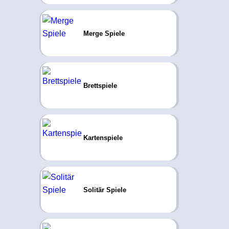
Merge Spiele
Brettspiele
Kartenspiele
Solitär Spiele