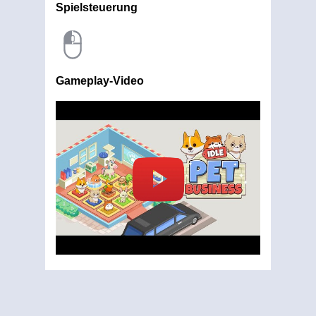
Spielsteuerung
Gameplay-Video