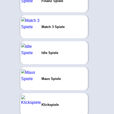
Finanz Spiele
Match 3 Spiele
Idle Spiele
Maus Spiele
Klickspiele