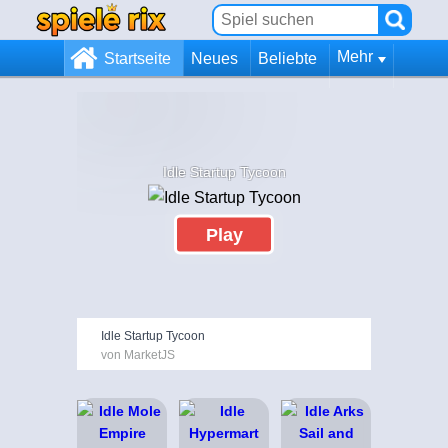
Mehr
Startseite
Neues
Beliebte
Idle Startup Tycoon
Play
Idle Startup Tycoon
von MarketJS