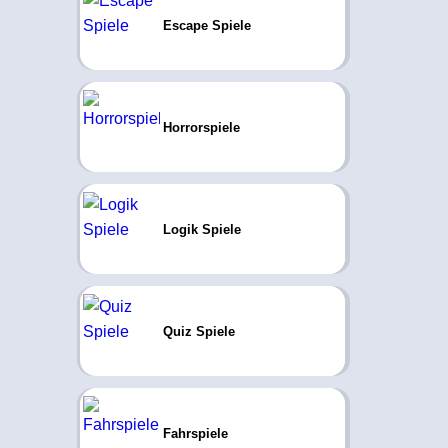
Escape Spiele
Horrorspiele
Logik Spiele
Quiz Spiele
Fahrspiele